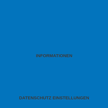
Physiotherapie
Training
Osteopathie
Team
Terminbuchung
Kontakt
INFORMATIONEN
Impressum (Imprint)
AGB (T&C)
Datenschutz (Privacy)
DATENSCHUTZ EINSTELLUNGEN
Einstellungen ändern