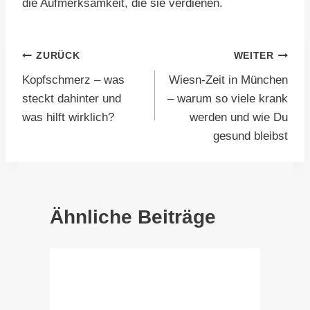
die Aufmerksamkeit, die sie verdienen.
Beitragsnavigation
ZURÜCK
WEITER
Kopfschmerz – was
Wiesn-Zeit in München
steckt dahinter und
– warum so viele krank
was hilft wirklich?
werden und wie Du
gesund bleibst
Ähnliche Beiträge