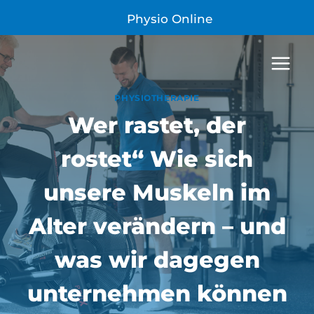
Zum
Physio Online
Inhalt
springen
PHYSIOTHERAPIE
Wer rastet, der
rostet“ Wie sich
unsere Muskeln im
Alter verändern – und
was wir dagegen
unternehmen können