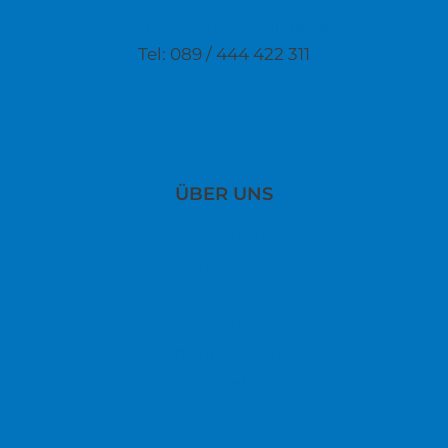
office@physioamviktualienmarkt.de
Tel: 089 / 444 422 311
ÜBER UNS
Physiotherapie
Training
Osteopathie
Team
Terminbuchung
Kontakt