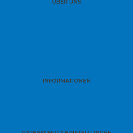
ÜBER UNS
Physiotherapie
Training
Osteopathie
Team
Terminbuchung
Kontakt
INFORMATIONEN
Impressum (Imprint)
AGB (T&C)
Datenschutz (Privacy)
DATENSCHUTZ EINSTELLUNGEN